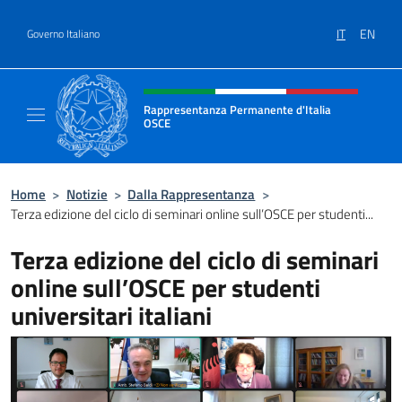
Salta al contenuto
IT
EN
Governo Italiano
Intestazione sito, social e menù
Rappresentanza Permanente d'Italia
OSCE
Il sito ufficiale della Rappresentanza Perm
Home
>
Notizie
>
Dalla Rappresentanza
>
Terza edizione del ciclo di seminari online sull’OSCE per studenti...
Terza edizione del ciclo di seminari
online sull’OSCE per studenti
universitari italiani