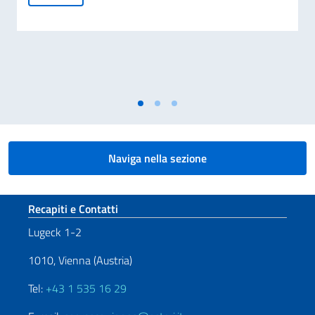
Naviga nella sezione
Sezione footer
Recapiti e Contatti
Lugeck 1-2
1010, Vienna (Austria)
Tel:
+43 1 535 16 29