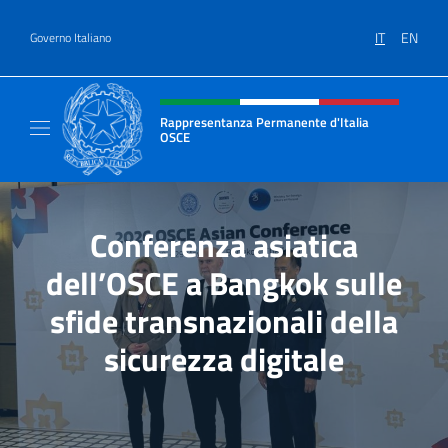
Salta al contenuto
IT
EN
Governo Italiano
Intestazione sito, social e menù
Rappresentanza Permanente d'Italia
OSCE
Il sito ufficiale della Rappresentanza Perm
Conferenza asiatica
dell’OSCE a Bangkok sulle
sfide transnazionali della
sicurezza digitale