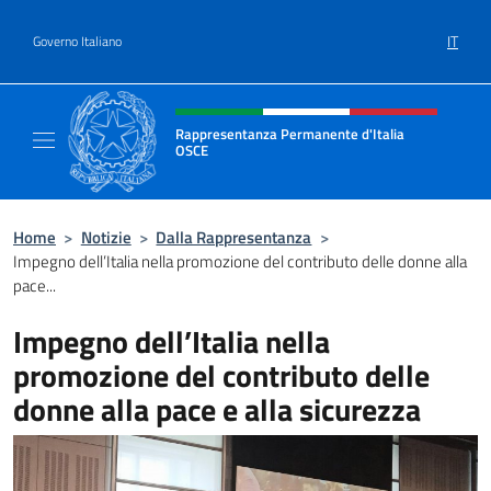
Salta al contenuto
IT
Governo Italiano
Intestazione sito, social e menù
Rappresentanza Permanente d'Italia
OSCE
Il sito ufficiale della Rappresentanza Perm
Home
>
Notizie
>
Dalla Rappresentanza
>
Impegno dell’Italia nella promozione del contributo delle donne alla
pace...
Impegno dell’Italia nella
promozione del contributo delle
donne alla pace e alla sicurezza