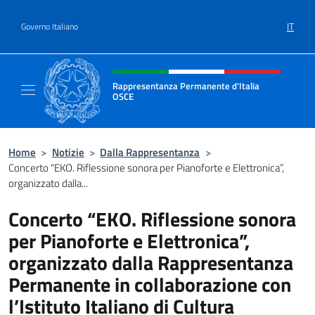
Salta al contenuto
IT
Governo Italiano
Intestazione sito, social e menù
Rappresentanza Permanente d'Italia
OSCE
Il sito ufficiale della Rappresentanza Perm
Home
>
Notizie
>
Dalla Rappresentanza
>
Concerto “EKO. Riflessione sonora per Pianoforte e Elettronica”,
organizzato dalla...
Concerto “EKO. Riflessione sonora
per Pianoforte e Elettronica”,
organizzato dalla Rappresentanza
Permanente in collaborazione con
l’Istituto Italiano di Cultura