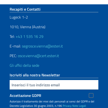
Sezione footer
Recapiti e Contatti
Lugeck 1-2
1010, Vienna (Austria)
Tel:
+43 1 535 16 29
E-mail:
segrosce.vienna@esteri.it
PEC:
osce.vienna@cert.esteri.it
Gli uffici della sede
Iscriviti alla nostra Newsletter
Inserisci la tua email
Accettazione GDPR
Autorizzo il trattamento dei miei dati personali ai sensi del GDPR e del
Decreto Legislativo 30 giugno 2003, n.196
Privacy
Note Legali