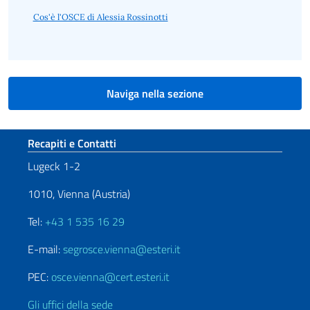
Cos'è l'OSCE di Alessia Rossinotti
Naviga nella sezione
Sezione footer
Recapiti e Contatti
Lugeck 1-2
1010, Vienna (Austria)
Tel:
+43 1 535 16 29
E-mail:
segrosce.vienna@esteri.it
PEC:
osce.vienna@cert.esteri.it
Gli uffici della sede