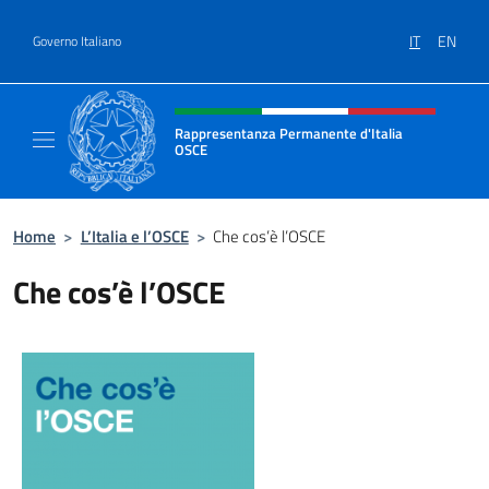
Salta al contenuto
IT
EN
Governo Italiano
Intestazione sito, social e menù
Rappresentanza Permanente d'Italia
OSCE
Il sito ufficiale della Rappresentanza Perm
Home
>
L’Italia e l’OSCE
>
Che cos’è l’OSCE
Che cos’è l’OSCE