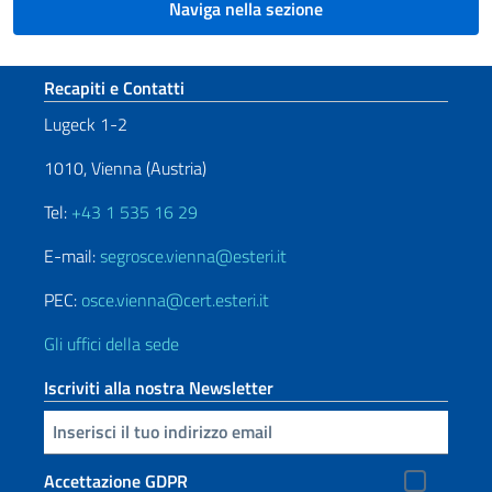
Naviga nella sezione
Sezione footer
Recapiti e Contatti
Lugeck 1-2
1010, Vienna (Austria)
Tel:
+43 1 535 16 29
E-mail:
segrosce.vienna@esteri.it
PEC:
osce.vienna@cert.esteri.it
Gli uffici della sede
Iscriviti alla nostra Newsletter
Inserisci la tua email
Accettazione GDPR