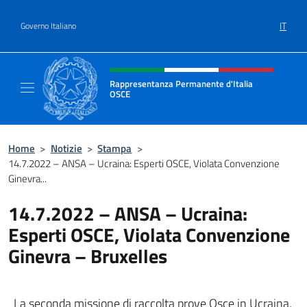
Salta al contenuto
IT
Governo Italiano
Intestazione sito, social e menù
Rappresentanza Permanente d'Italia
OSCE
Il sito ufficiale della Rappresentanza Perm
Home
>
Notizie
>
Stampa
>
14.7.2022 – ANSA – Ucraina: Esperti OSCE, Violata Convenzione
Ginevra...
14.7.2022 – ANSA – Ucraina:
Esperti OSCE, Violata Convenzione
Ginevra – Bruxelles
La seconda missione di raccolta prove Osce in Ucraina,