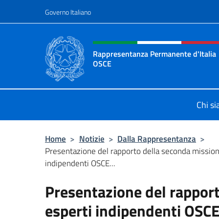
Salta al contenuto
Governo Italiano
Intestazione sito, social 
Rappresentanza Permanente d'Italia
OSCE
Il sito ufficiale della Rappresenta
Chi s
Home
>
Notizie
>
Dalla Rappresentanza
>
Presentazione del rapporto della seconda mission
indipendenti OSCE...
Presentazione del rapport
esperti indipendenti OSCE