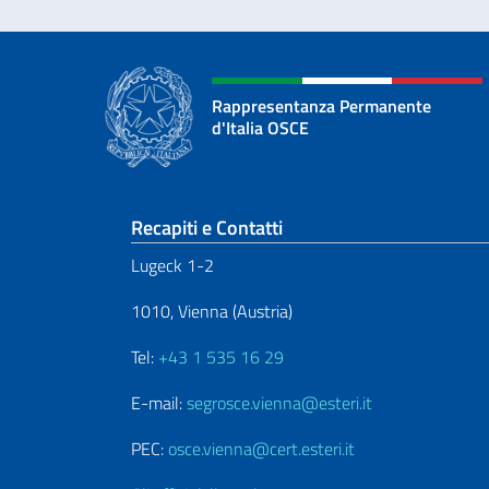
Rappresentanza Permanente
d'Italia OSCE
Sezione footer
Recapiti e Contatti
Lugeck 1-2
1010, Vienna (Austria)
Tel:
+43 1 535 16 29
E-mail:
segrosce.vienna@esteri.it
PEC:
osce.vienna@cert.esteri.it