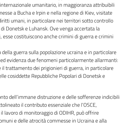
o internazionale umanitario, in maggioranza attribuibili
esse a Bucha e Irpin e nella regione di Kiev, visitate
ritti umani, in particolare nei territori sotto controllo
i di Donetsk e Luhansk. Ove venga accertata la
ni, esse costituiscono anche crimini di guerra e crimini
 della guerra sulla popolazione ucraina e in particolare
i, ed evidenza due fenomeni particolarmente allarmanti:
e il trattamento dei prigionieri di guerra, in particolare
elle cosiddette Repubbliche Popolari di Donetsk e
onto dell’immane distruzione e delle sofferenze indicibili
ttolineato il contributo essenziale che l’OSCE,
il lavoro di monitoraggio di ODIHR, può offrire
comuni e delle atrocità commesse in Ucraina e alla