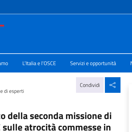
e menù
nza Permanente d'Italia OSCE
iamo
L’Italia e l’OSCE
Servizi e opportunità
Condi
Condividi
e di esperti
o della seconda missione di
 sulle atrocità commesse in