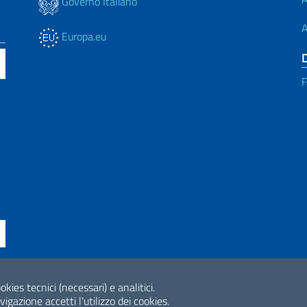
Governo Italiano
A
Europa.eu
F
ssibilità
okies tecnici (necessari) e analitici.
2026 Copyright Min
gazione accetti l'utilizzo dei cookies.
Internazionale