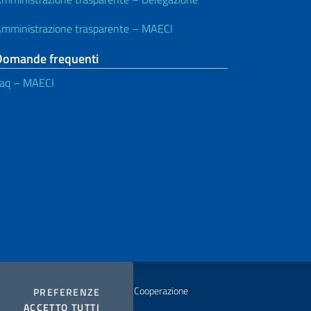
mministrazione trasparente – MAECI
Domande frequenti
aq – MAECI
istero degli Affari Esteri e della Cooperazione
COOKIES
PREFERENZE
I COOKIES
ACCETTO TUTTI