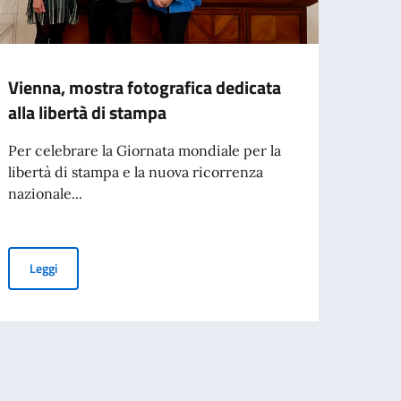
Vienna, mostra fotografica dedicata
A Gin
alla libertà di stampa
OSCE
Per celebrare la Giornata mondiale per la
Si è a
libertà di stampa e la nuova ricorrenza
Presi
nazionale...
confe
Vienna, mostra fotografica dedicata alla libertà di stampa
Leggi
Leg
snazionali della sicurezza digitale