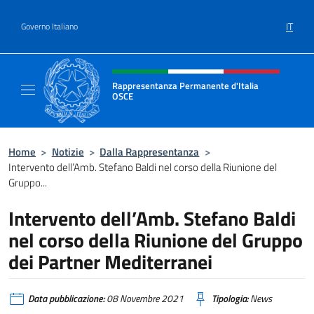
Salta al contenuto
IT
Governo Italiano
Intestazione sito, social e menù
Rappresentanza Permanente d'Italia
OSCE
Il sito ufficiale della Rappresentanza Perm
Home
>
Notizie
>
Dalla Rappresentanza
>
Intervento dell’Amb. Stefano Baldi nel corso della Riunione del
Gruppo...
Intervento dell’Amb. Stefano Baldi
nel corso della Riunione del Gruppo
dei Partner Mediterranei
Data pubblicazione:
08 Novembre 2021
Tipologia:
News