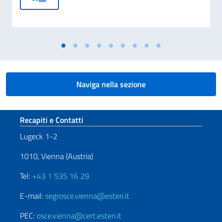
Naviga nella sezione
Sezione footer
Recapiti e Contatti
Lugeck 1-2
1010, Vienna (Austria)
Tel:
+43 1 535 16 29
E-mail:
segrosce.vienna@esteri.it
PEC:
osce.vienna@cert.esteri.it